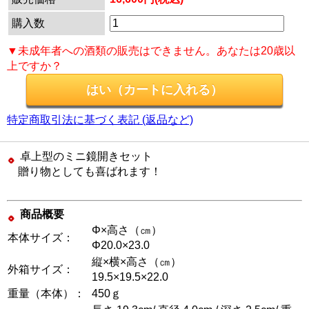
購入数
▼未成年者への酒類の販売はできません。あなたは20歳以
上ですか？
特定商取引法に基づく表記 (返品など)
卓上型のミニ鏡開きセット
贈り物としても喜ばれます！
商品概要
Φ×高さ（㎝）
本体サイズ：
Φ20.0×23.0
縦×横×高さ（㎝）
外箱サイズ：
19.5×19.5×22.0
重量（本体）：
450ｇ