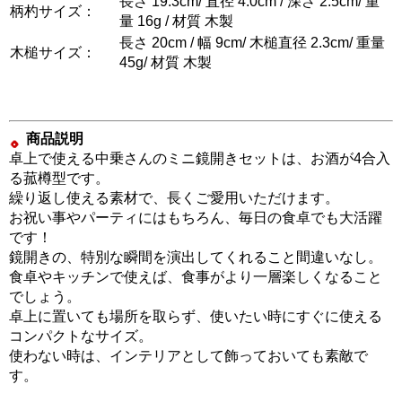
長さ 19.3cm/ 直径 4.0cm / 深さ 2.5cm/ 重
柄杓サイズ：
量 16g / 材質 木製
長さ 20cm / 幅 9cm/ 木槌直径 2.3cm/ 重量
木槌サイズ：
45g/ 材質 木製
商品説明
卓上で使える中乗さんのミニ鏡開きセットは、お酒が4合入
る菰樽型です。
繰り返し使える素材で、長くご愛用いただけます。
お祝い事やパーティにはもちろん、毎日の食卓でも大活躍
です！
鏡開きの、特別な瞬間を演出してくれること間違いなし。
食卓やキッチンで使えば、食事がより一層楽しくなること
でしょう。
卓上に置いても場所を取らず、使いたい時にすぐに使える
コンパクトなサイズ。
使わない時は、インテリアとして飾っておいても素敵で
す。