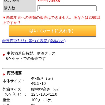
購入数
▼未成年者への酒類の販売はできません。あなたは20歳以
上ですか？
特定商取引法に基づく表記 (返品など)
中善酒造店特製、冷酒グラス
6ケセットでの販売です
商品概要
Φ×高さ（㎝）
本体サイズ：
Φ5.5×10
外箱サイズ
縦×横×高さ（㎝）
（6ケ入り）：
12.5×18.5×11.0
重量：
100ｇ（1ケ）